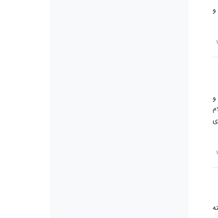
و
و
م
ی
ه