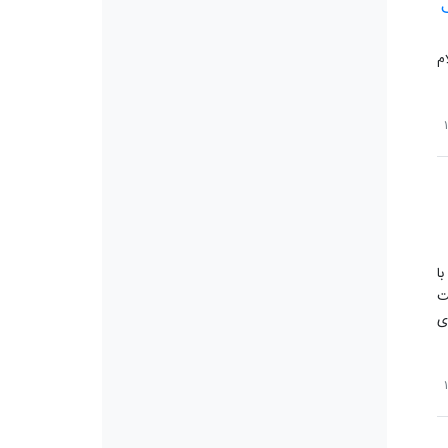
م
ا
ت
ی